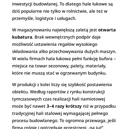
inwestycji budowlanej. To dlatego hale łukowe są
dziś popularne nie tylko w rolnictwie, ale też w
przemyśle, logistyce i usługach.
W magazynowaniu największą zaletą jest
otwarta
kubatura
. Brak wewnętrznych podpór daje
możliwość ustawienia regałów wysokiego
składowania albo przechowywania dużych maszyn.
W wielu firmach hala łukowa pełni funkcję bufora –
miejsca na towar sezonowy, palety, materiały,
które nie muszą stać w ogrzewanym budynku.
W produkcji z kolei liczy się szybkość postawienia
obiektu. Według raportów z rynku konstrukcji
tymczasowych czas realizacji hali namiotowej
może być nawet
3–4 razy krótszy
niż w przypadku
tradycyjnej hali stalowej wymagającej pełnego
procesu budowlanego. To ogromna przewaga, jeśli
firma rośnie i potrzebuje przestrzeni „na już”.