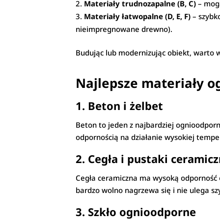
Materiały trudnozapalne (B, C)
– mogą
Materiały łatwopalne (D, E, F)
– szybko
nieimpregnowane drewno).
Budując lub modernizując obiekt, warto 
Najlepsze materiały 
1. Beton i żelbet
Beton to jeden z najbardziej ognioodporn
odpornością na działanie wysokiej tempe
2. Cegła i pustaki ceramic
Cegła ceramiczna ma wysoką odporność og
bardzo wolno nagrzewa się i nie ulega s
3. Szkło ognioodporne