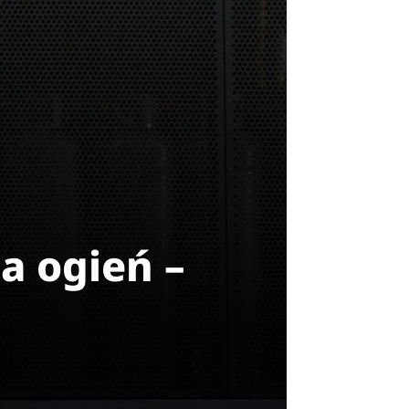
a ogień –
o