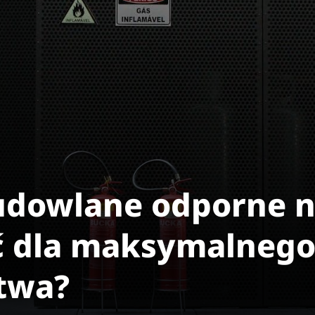
udowlane odporne n
ć dla maksymalneg
twa?