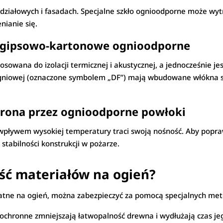
działowych i fasadach. Specjalne szkło ognioodporne może wyt
nianie się.
ty gipsowo-kartonowe ognioodporne
osowana do izolacji termicznej i akustycznej, a jednocześnie jes
niowej (oznaczone symbolem „DF”) mają wbudowane włókna szk
chrona przez ognioodporne powłoki
 wpływem wysokiej temperatury traci swoją nośność. Aby poprawi
stabilności konstrukcji w pożarze.
ść materiałów na ogień?
atne na ogień, można zabezpieczyć za pomocą specjalnych met
ochronne zmniejszają łatwopalność drewna i wydłużają czas j