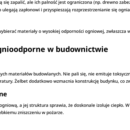
 się zapalić, ale ich palność jest ograniczona (np. drewno z
 ulegają zapłonowi i przyspieszają rozprzestrzenianie się ogni
wybierać materiały o wysokiej odporności ogniowej, zwłaszcza 
ognioodporne w budownictwie
ych materiałów budowlanych. Nie pali się, nie emituje toksycz
ratury. Żelbet dodatkowo wzmacnia konstrukcję budynku, co z
zne
niową, a jej struktura sprawia, że doskonale izoluje ciepło. 
zybkiemu zniszczeniu w pożarze.