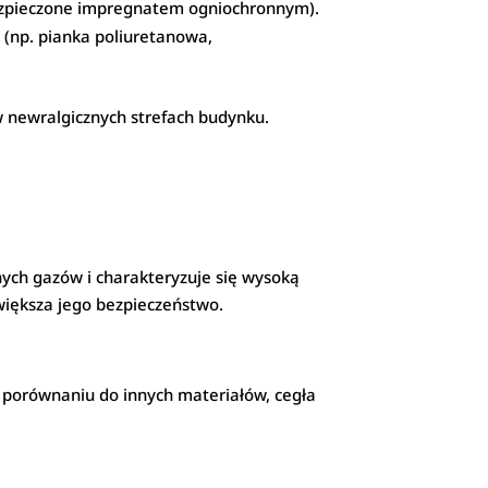
abezpieczone impregnatem ogniochronnym).
a (np. pianka poliuretanowa,
w newralgicznych strefach budynku.
nych gazów i charakteryzuje się wysoką
większa jego bezpieczeństwo.
W porównaniu do innych materiałów, cegła