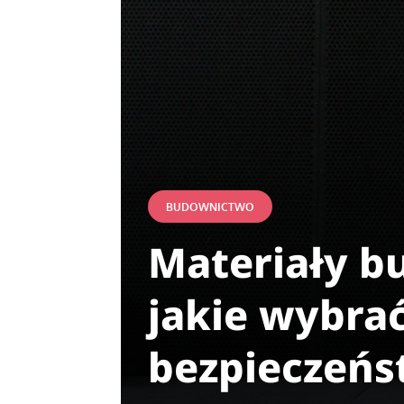
BUDOWNICTWO
Materiały b
jakie wybra
bezpieczeńs