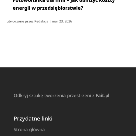
Fotowoltaika dla firm – jak obniżyć koszty
energii w przedsiębiorstwie?
utworzone przez
Redakcja
|
mar 23, 2026
Odkryj sztukę tworzenia przestrzeni z
Fait.pl
Przydatne linki
Strona główna