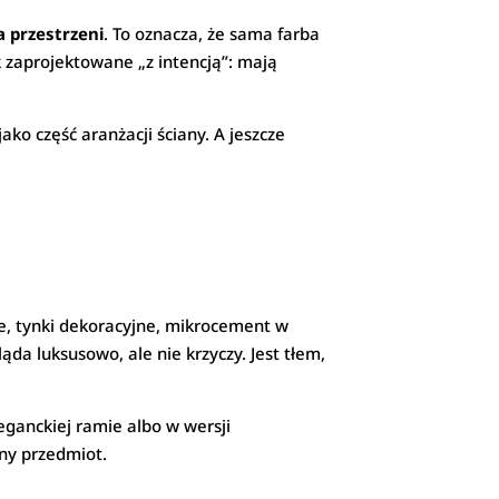
a przestrzeni
. To oznacza, że sama farba
k zaprojektowane „z intencją”: mają
jako część aranżacji ściany. A jeszcze
e, tynki dekoracyjne, mikrocement w
ąda luksusowo, ale nie krzyczy. Jest tłem,
eganckiej ramie albo w wersji
zny przedmiot.