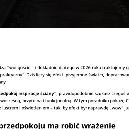
idzą Twoi goście – i dokładnie dlatego w 2026 roku traktujemy
praktyczny”. Dziś liczy się efekt: przyjemne światło, dopracowa
mny.
zedpokój inspiracje ściany”
, prawdopodobnie szukasz czegoś wi
nowoczesną, przytulną i funkcjonalną. W tym poradniku pokażę 
z lustrem i oświetleniem – tak, by efekt był naprawdę „wow” ju
 przedpokoju ma robić wrażenie