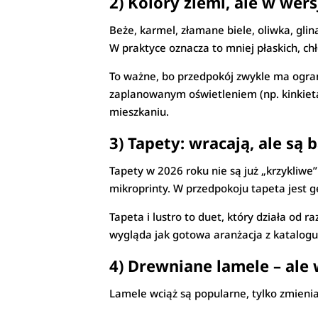
2) Kolory ziemi, ale w wer
Beże, karmel, złamane biele, oliwka, glin
W praktyce oznacza to mniej płaskich, chł
To ważne, bo przedpokój zwykle ma ogranic
zaplanowanym oświetleniem (np. kinkietam
mieszkaniu.
3) Tapety: wracają, ale są 
Tapety w 2026 roku nie są już „krzykliwe
mikroprinty. W przedpokoju tapeta jest g
Tapeta i lustro to duet, który działa od 
wygląda jak gotowa aranżacja z katalogu
4) Drewniane lamele – ale
Lamele wciąż są popularne, tylko zmienia 