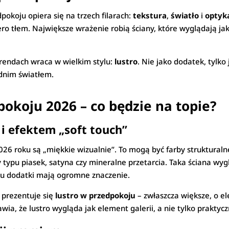
okoju opiera się na trzech filarach:
tekstura
,
światło
i
optyk
iero tłem. Największe wrażenie robią ściany, które wyglądają ja
trendach wraca w wielkim stylu:
lustro
. Nie jako dodatek, tylko 
ednim światłem.
okoju 2026 – co będzie na topie?
 i efektem „soft touch”
26 roku są „miękkie wizualnie”. To mogą być farby strukturaln
typu piasek, satyna czy mineralne przetarcia. Taka ściana wygl
ju dodatki mają ogromne znaczenie.
e prezentuje się
lustro w przedpokoju
– zwłaszcza większe, o el
awia, że lustro wygląda jak element galerii, a nie tylko praktyc