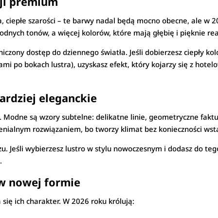
sji premium
a, ciepłe szarości – te barwy nadal będą mocno obecne, ale w 20
odnych tonów, a więcej kolorów, które mają głębię i pięknie re
zony dostęp do dziennego światła. Jeśli dobierzesz ciepły kolo
i po bokach lustra), uzyskasz efekt, który kojarzy się z hote
bardziej eleganckie
”. Modne są wzory subtelne: delikatne linie, geometryczne faktu
enialnym rozwiązaniem, bo tworzy klimat bez konieczności wsta
razu. Jeśli wybierzesz lustro w stylu nowoczesnym i dodasz do te
.
 w nowej formie
się ich charakter. W 2026 roku królują: