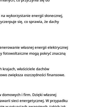
nianych, co przyczynia się do
na wykorzystanie energii słonecznej,
yczerpuje się, co sprawia, że dachy
enerowanie własnej energii elektrycznej
chy fotowoltaiczne mogą pokryć znaczną
 krajach, właściciele dachów
kowo zwiększa oszczędności finansowe.
w domowych i firm. Dzięki własnej
 awarii sieci energetycznej. W przypadku
e w sytuacjach awaryjnych, takich jak