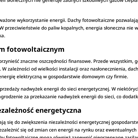
neli słonecznych nie generuje żadnych szkodliwych gazów cieplar
żone wykorzystanie energii. Dachy fotowoltaiczne pozwalają 
W przeciwieństwie do paliw kopalnych, energia słoneczna nie w
ka.
om fotowoltaicznym
przynieść znaczne oszczędności finansowe. Przede wszystkim, g
W zależności od wielkości instalacji oraz nasłonecznienia, da
 energię elektryczną w gospodarstwie domowym czy firmie.
rzedaży nadwyżek energii do sieci energetycznej. W niektórych
rodzenie za przekazanie nadwyżek energii do sieci, co dodat
ezależność energetyczna
ają się do zwiększenia niezależności energetycznej gospodarst
iezależnić się od zmian cen energii na rynku oraz ewentualnych
y fotowoltaiczne mogą również zapewnić nieprzerwane zasilani