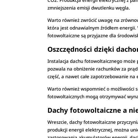
CO2. Produkcja energii elektrycznej z pa
zmniejszenia emisji dwutlenku węgla.
Warto również zwrócić uwagę na zrównowa
która jest odnawialnym źródłem energii. 
fotowoltaiczne są przyjazne dla środowis
Oszczędności dzięki dach
Instalacja dachu fotowoltaicznego może 
pozwala na obniżenie rachunków za prąd. 
część, a nawet całe zapotrzebowanie na
Warto również wspomnieć o możliwości sp
fotowoltaicznych mogą otrzymywać wynag
Dachy fotowoltaiczne a ni
Wreszcie, dachy fotowoltaiczne przyczyni
produkcji energii elektrycznej, można un
zastosowania akumulatorów energii, dach