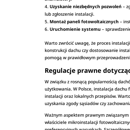
Uzyskanie niezbędnych pozwoleń
– z
lub zgłoszenie instalacji.
Montaż paneli fotowoltaicznych
– ins
Uruchomienie systemu
– sprawdzenie
Warto zwrócić uwagę, że proces instalac
konstrukcji dachu czy dostosowanie insta
pomogą w prawidłowym przeprowadzeniu
Regulacje prawne dotyczą
W związku z rosnącą popularnością dach
użytkowania. W Polsce, instalacja dach
instalacji oraz lokalnych przepisów. Wa
uzyskania zgody sąsiadów czy zachowania 
Ważnym aspektem prawnym związanym z da
właściciele mikroinstalacji fotowoltaicz
preferencyjnych warunkach. Szczegółowe