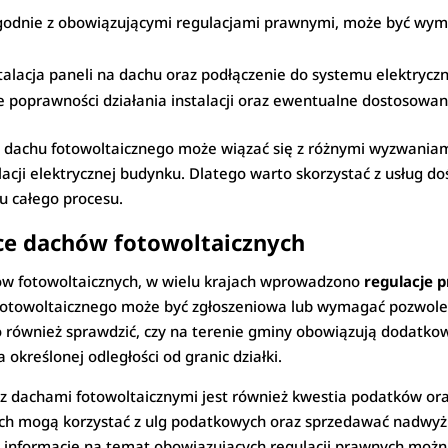
godnie z obowiązującymi regulacjami prawnymi, może być wy
talacja paneli na dachu oraz podłączenie do systemu elektryc
 poprawności działania instalacji oraz ewentualne dostosowan
ji dachu fotowoltaicznego może wiązać się z różnymi wyzwaniam
lacji elektrycznej budynku. Dlatego warto skorzystać z usług do
 całego procesu.
ce dachów fotowoltaicznych
ów fotowoltaicznych, w wielu krajach wprowadzono
regulacje 
u fotowoltaicznego może być zgłoszeniowa lub wymagać pozwol
rto również sprawdzić, czy na terenie gminy obowiązują dodatk
określonej odległości od granic działki.
chami fotowoltaicznymi jest również kwestia podatków oraz t
nych mogą korzystać z ulg podatkowych oraz sprzedawać nadwyżk
 informacje na temat obowiązujących regulacji prawnych można